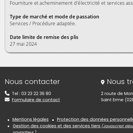
Fourniture et acheminement d'électricité et services as
Type de marché et mode de passation
Services / Procédure adaptée.
Date limite de remise des plis
27 mai 2024
Informations de contact
Nous contacter
Nous t
Tel : 03 23 22 36 80
2 route de Mon
Formulaire de contact
Saint Erme (02
Informations réglementair
Mentions légales
Protection des données personnell
Gestion des cookies et des services tiers
(Javascript désa
navigateur.)