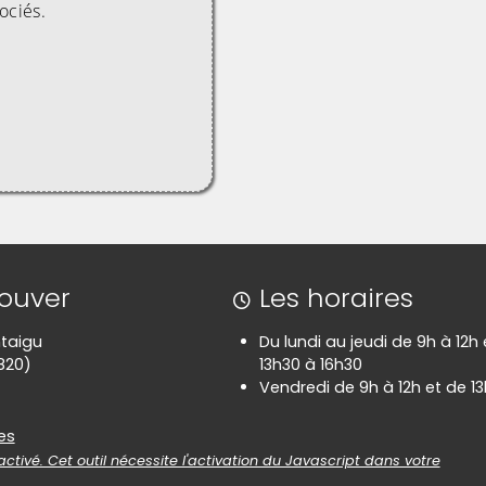
sociés.
rouver
Les horaires
taigu
Du lundi au jeudi de 9h à 12h
820)
13h30 à 16h30
Vendredi de 9h à 12h et de 13
es
es
ctivé. Cet outil nécessite l'activation du Javascript dans votre