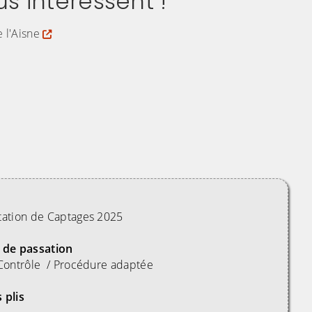
s intéressent !
 l'Aisne
tation de Captages 2025
 de passation
 Contrôle / Procédure adaptée
 plis