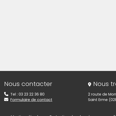
Informations de contact
Nous contacter
Nous t
Tel : 03 23 22 36 80
2 route de Mon
Formulaire de contact
Saint Erme (02