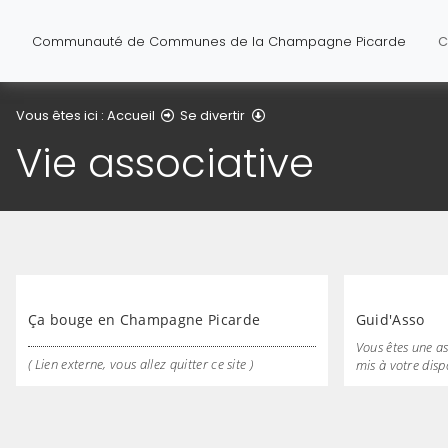
Communauté de Communes de la Champagne Picarde
C
Vie associative
Vous êtes ici :
Accueil
Se divertir
Vie associative
Ça bouge en Champagne Picarde
Guid'Asso
Vous êtes une as
( Lien externe, vous allez quitter ce site )
mis à votre dispo