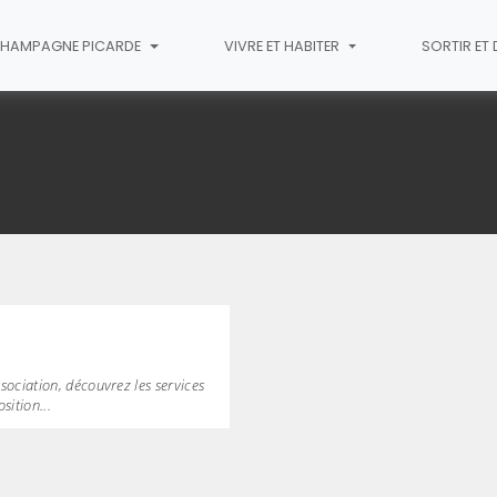
HAMPAGNE PICARDE
VIVRE ET HABITER
SORTIR ET
sociation, découvrez les services
sition...