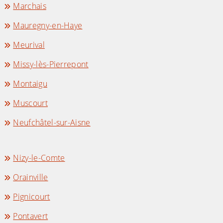
Marchais
Mauregny-en-Haye
Meurival
Missy-lès-Pierrepont
Montaigu
Muscourt
Neufchâtel-sur-Aisne
Nizy-le-Comte
Orainville
Pignicourt
Pontavert