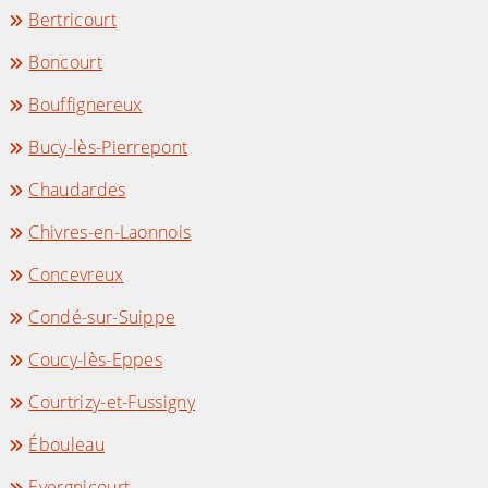
Bertricourt
Boncourt
Bouffignereux
Bucy-lès-Pierrepont
Chaudardes
Chivres-en-Laonnois
Concevreux
Condé-sur-Suippe
Coucy-lès-Eppes
Courtrizy-et-Fussigny
Ébouleau
Evergnicourt