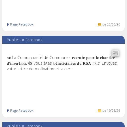
Page Facebook
Le
22
/
06
/
26
Publié sur Facebook
📣 La Communauté de Communes 𝐫𝐞𝐜𝐫𝐮𝐭𝐞 𝐩𝐨𝐮𝐫 𝐥𝐞 𝐜𝐡𝐚𝐧𝐭𝐢𝐞𝐫
𝐝'𝐢𝐧𝐬𝐞𝐫𝐭𝐢𝐨𝐧. 👍 Vous êtes 𝐛𝐞́𝐧𝐞́𝐟𝐢𝐜𝐢𝐚𝐢𝐫𝐞𝐬 𝐝𝐮 𝐑𝐒𝐀 ? 👉 Envoyez
votre lettre de motivation et votre…
Page Facebook
Le
19
/
06
/
26
Publié sur Facebook