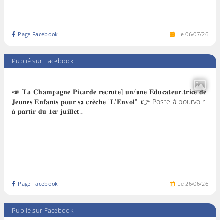
Page Facebook
Le
06
/
07
/
26
Publié sur Facebook
📣 [𝐋𝐚 𝐂𝐡𝐚𝐦𝐩𝐚𝐠𝐧𝐞 𝐏𝐢𝐜𝐚𝐫𝐝𝐞 𝐫𝐞𝐜𝐫𝐮𝐭𝐞] 𝐮𝐧/𝐮𝐧𝐞 𝐄𝐝𝐮𝐜𝐚𝐭𝐞𝐮𝐫.𝐭𝐫𝐢𝐜𝐞 𝐝𝐞
𝐉𝐞𝐮𝐧𝐞𝐬 𝐄𝐧𝐟𝐚𝐧𝐭𝐬 𝐩𝐨𝐮𝐫 𝐬𝐚 𝐜𝐫𝐞̀𝐜𝐡𝐞 "𝐋'𝐄𝐧𝐯𝐨𝐥". 👉 Poste à pourvoir
𝐚̀ 𝐩𝐚𝐫𝐭𝐢𝐫 𝐝𝐮 𝟏𝐞𝐫 𝐣𝐮𝐢𝐥𝐥𝐞𝐭…
Page Facebook
Le
26
/
06
/
26
Publié sur Facebook