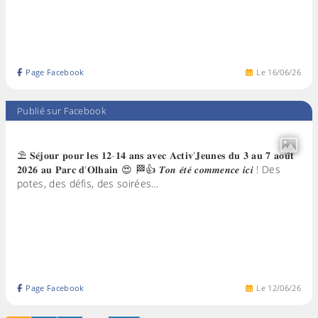
Page Facebook
Le
16
/
06
/
26
Publié sur Facebook
⛱️ 𝐒𝐞́𝐣𝐨𝐮𝐫 𝐩𝐨𝐮𝐫 𝐥𝐞𝐬 𝟏𝟐-𝟏𝟒 𝐚𝐧𝐬 𝐚𝐯𝐞𝐜 𝐀𝐜𝐭𝐢𝐯'𝐉𝐞𝐮𝐧𝐞𝐬 𝐝𝐮 𝟑 𝐚𝐮 𝟕 𝐚𝐨𝐮̂𝐭
𝟐𝟎𝟐𝟔 𝐚𝐮 𝐏𝐚𝐫𝐜 𝐝'𝐎𝐥𝐡𝐚𝐢𝐧 😍 🏁👍 𝑻𝒐𝒏 𝒆́𝒕𝒆́ 𝒄𝒐𝒎𝒎𝒆𝒏𝒄𝒆 𝒊𝒄𝒊 ! Des
potes, des défis, des soirées…
Page Facebook
Le
12
/
06
/
26