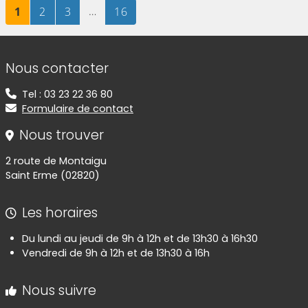
Page
sur 16
Page
sur 16
Page
sur 16
…
Page
sur 16
1
2
3
16
Informations de contact
Nous contacter
Tel : 03 23 22 36 80
Formulaire de contact
Nous trouver
2 route de Montaigu
Saint Erme (02820)
Les horaires
Du lundi au jeudi de 9h à 12h et de 13h30 à 16h30
Vendredi de 9h à 12h et de 13h30 à 16h
Nous suivre