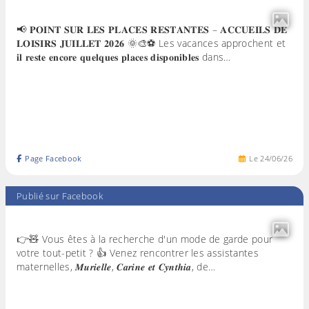
📢 𝐏𝐎𝐈𝐍𝐓 𝐒𝐔𝐑 𝐋𝐄𝐒 𝐏𝐋𝐀𝐂𝐄𝐒 𝐑𝐄𝐒𝐓𝐀𝐍𝐓𝐄𝐒 – 𝐀𝐂𝐂𝐔𝐄𝐈𝐋𝐒 𝐃𝐄
𝐋𝐎𝐈𝐒𝐈𝐑𝐒 𝐉𝐔𝐈𝐋𝐋𝐄𝐓 𝟐𝟎𝟐𝟔 🌞🎨⚽ Les vacances approchent et
𝐢𝐥 𝐫𝐞𝐬𝐭𝐞 𝐞𝐧𝐜𝐨𝐫𝐞 𝐪𝐮𝐞𝐥𝐪𝐮𝐞𝐬 𝐩𝐥𝐚𝐜𝐞𝐬 𝐝𝐢𝐬𝐩𝐨𝐧𝐢𝐛𝐥𝐞𝐬 dans…
Page Facebook
Le
24
/
06
/
26
Publié sur Facebook
👉🧸 Vous êtes à la recherche d'un mode de garde pour
votre tout-petit ? 👍 Venez rencontrer les assistantes
maternelles, 𝑴𝒖𝒓𝒊𝒆𝒍𝒍𝒆, 𝑪𝒂𝒓𝒊𝒏𝒆 𝒆𝒕 𝑪𝒚𝒏𝒕𝒉𝒊𝒂, de…