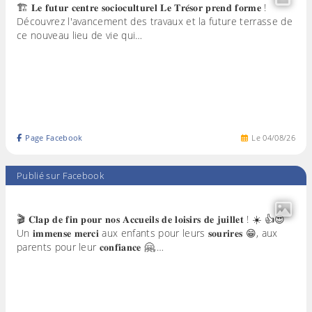
🏗️ 𝐋𝐞 𝐟𝐮𝐭𝐮𝐫 𝐜𝐞𝐧𝐭𝐫𝐞 𝐬𝐨𝐜𝐢𝐨𝐜𝐮𝐥𝐭𝐮𝐫𝐞𝐥 𝐋𝐞 𝐓𝐫𝐞́𝐬𝐨𝐫 𝐩𝐫𝐞𝐧𝐝 𝐟𝐨𝐫𝐦𝐞 !
Découvrez l'avancement des travaux et la future terrasse de
ce nouveau lieu de vie qui…
Page Facebook
Le
04
/
08
/
26
Publié sur Facebook
🎬 𝐂𝐥𝐚𝐩 𝐝𝐞 𝐟𝐢𝐧 𝐩𝐨𝐮𝐫 𝐧𝐨𝐬 𝐀𝐜𝐜𝐮𝐞𝐢𝐥𝐬 𝐝𝐞 𝐥𝐨𝐢𝐬𝐢𝐫𝐬 𝐝𝐞 𝐣𝐮𝐢𝐥𝐥𝐞𝐭 ! ☀️ 👍😍
Un 𝐢𝐦𝐦𝐞𝐧𝐬𝐞 𝐦𝐞𝐫𝐜𝐢 aux enfants pour leurs 𝐬𝐨𝐮𝐫𝐢𝐫𝐞𝐬 😁, aux
parents pour leur 𝐜𝐨𝐧𝐟𝐢𝐚𝐧𝐜𝐞 🤗,…