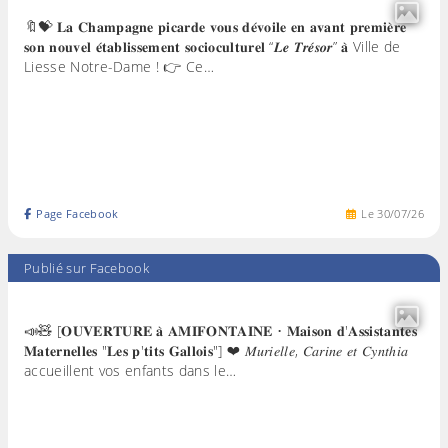
🔖💝 𝐋𝐚 𝐂𝐡𝐚𝐦𝐩𝐚𝐠𝐧𝐞 𝐩𝐢𝐜𝐚𝐫𝐝𝐞 𝐯𝐨𝐮𝐬 𝐝𝐞́𝐯𝐨𝐢𝐥𝐞 𝐞𝐧 𝐚𝐯𝐚𝐧𝐭 𝐩𝐫𝐞𝐦𝐢𝐞̀𝐫𝐞
𝐬𝐨𝐧 𝐧𝐨𝐮𝐯𝐞𝐥 𝐞́𝐭𝐚𝐛𝐥𝐢𝐬𝐬𝐞𝐦𝐞𝐧𝐭 𝐬𝐨𝐜𝐢𝐨𝐜𝐮𝐥𝐭𝐮𝐫𝐞𝐥 “𝑳𝒆 𝑻𝒓𝒆́𝒔𝒐𝒓” 𝐚̀ Ville de
Liesse Notre-Dame ! 👉 Ce…
Page Facebook
Le
30
/
07
/
26
Publié sur Facebook
📣🧸 [𝐎𝐔𝐕𝐄𝐑𝐓𝐔𝐑𝐄 𝐚̀ 𝐀𝐌𝐈𝐅𝐎𝐍𝐓𝐀𝐈𝐍𝐄 • 𝐌𝐚𝐢𝐬𝐨𝐧 𝐝'𝐀𝐬𝐬𝐢𝐬𝐭𝐚𝐧𝐭𝐞𝐬
𝐌𝐚𝐭𝐞𝐫𝐧𝐞𝐥𝐥𝐞𝐬 "𝐋𝐞𝐬 𝐩'𝐭𝐢𝐭𝐬 𝐆𝐚𝐥𝐥𝐨𝐢𝐬"] ❤ 𝑀𝑢𝑟𝑖𝑒𝑙𝑙𝑒, 𝐶𝑎𝑟𝑖𝑛𝑒 𝑒𝑡 𝐶𝑦𝑛𝑡ℎ𝑖𝑎
accueillent vos enfants dans le…