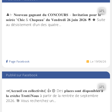
🎩✨ 𝐍𝐨𝐮𝐯𝐞𝐚𝐮 𝐠𝐚𝐠𝐧𝐚𝐧𝐭 𝐝𝐮 𝐂𝐎𝐍𝐂𝐎𝐔𝐑𝐒 – 𝐈𝐧𝐯𝐢𝐭𝐚𝐭𝐢𝐨𝐧 𝐩𝐨𝐮𝐫 𝐥𝐚
𝐬𝐨𝐢𝐫𝐞́𝐞 "𝐂𝐡𝐢𝐜 & 𝐂𝐡𝐚𝐩𝐞𝐚𝐮" 𝐝𝐮 𝐕𝐞𝐧𝐝𝐫𝐞𝐝𝐢 𝟐𝟔 𝐣𝐮𝐢𝐧 𝟐𝟎𝟐𝟔 🌟 🍀 Suite
au désistement d'un des quatre…
Page Facebook
Le
19
/
06
/
26
Publié sur Facebook
📣[𝐀𝐜𝐜𝐮𝐞𝐢𝐥 𝐞𝐧 𝐜𝐨𝐥𝐥𝐞𝐜𝐭𝐢𝐯𝐢𝐭𝐞́] 👍 😍 Des 𝐩𝐥𝐚𝐜𝐞𝐬 𝐬𝐨𝐧𝐭 𝐝𝐢𝐬𝐩𝐨𝐧𝐢𝐛𝐥𝐞𝐬 𝐚̀
𝐥𝐚 𝐜𝐫𝐞̀𝐜𝐡𝐞 𝐓𝐫𝐨𝐭𝐭𝐢’𝐍𝐨𝐮𝐬 à partir de la rentrée de septembre
2026. 🎯 Vous recherchez un…