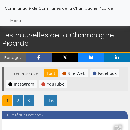
Communauté de Communes de la Champagne Picarde
Menu
Les nouvelles de
Vous êtes ici :
Accueil
Champagne Picarde
Les nouvelles de la Champagne
Picarde
Partagez
Filtrer la source :
Tout
Site Web
Facebook
Instagram
YouTube
Page
sur 16
Page
sur 16
Page
sur 16
…
Page
sur 16
1
2
3
16
Publié sur Facebook