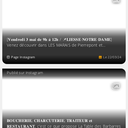
[𝐕𝐞𝐧𝐝𝐫𝐞𝐝𝐢 𝟑 𝐦𝐚𝐢 𝐝𝐞 𝟗𝐡 𝐚̀ 𝟏𝟐𝐡 / 📌𝐋𝐈𝐄𝐒𝐒𝐄-𝐍𝐎𝐓𝐑𝐄-𝐃𝐀𝐌𝐄]
Venez découvrir dans LES MARAIS de Pierrepont et…
Page Instagram
Le
22
/
03
/
24
Publié sur Instagram
𝐁𝐎𝐔𝐂𝐇𝐄𝐑𝐈𝐄, 𝐂𝐇𝐀𝐑𝐂𝐔𝐓𝐄𝐑𝐈𝐄, 𝐓𝐑𝐀𝐈𝐓𝐄𝐔𝐑 𝐞𝐭
𝐑𝐄𝐒𝐓𝐀𝐔𝐑𝐀𝐍𝐓, c'est ce que propose La Table des Barbarres