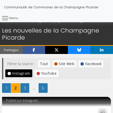
Communauté de Communes de la Champagne Picarde
Menu
Les nouvelles de
Vous êtes ici :
Accueil
Champagne Picarde
Les nouvelles de la Champagne
Picarde
Partagez
Filtrer la source :
Tout
Site Web
Facebook
Instagram
YouTube
Page
sur 6
Page
sur 6
Page
sur 6
…
Page
sur 6
1
2
3
6
Publié sur Instagram