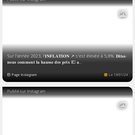
Sur l'année 2023, l'𝐈𝐍𝐅𝐋𝐀𝐓𝐈𝐎𝐍 ↗️ s'est élevée à 5,8%. 𝐃𝐢𝐭𝐞𝐬-
𝐧𝐨𝐮𝐬 𝐜𝐨𝐦𝐦𝐞𝐧𝐭 𝐥𝐚 𝐡𝐚𝐮𝐬𝐬𝐞 𝐝𝐞𝐬 𝐩𝐫𝐢𝐱 💶 𝐚…
Page Instagram
Le
19
/
01
/
24
Publié sur Instagram