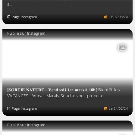
à…
Page Instagram
Le
07
/
03
/
24
Publié sur Instagram
[𝐒𝐎𝐑𝐓𝐈𝐄 𝐍𝐀𝐓𝐔𝐑𝐄 - 𝐕𝐞𝐧𝐝𝐫𝐞𝐝𝐢 𝟏𝐞𝐫 𝐦𝐚𝐫𝐬 𝐚̀ 𝟏𝟖𝐡] Bientôt les
VACANCES, l'Amsat Marais Souche vous propose…
Page Instagram
Le
24
/
02
/
24
Publié sur Instagram