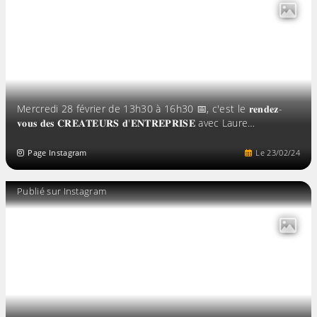
Mercredi 28 février de 13h30 à 16h30 📅, c'est le 𝐫𝐞𝐧𝐝𝐞𝐳-
𝐯𝐨𝐮𝐬 𝐝𝐞𝐬 𝐂𝐑𝐄𝐀𝐓𝐄𝐔𝐑𝐒 𝐝'𝐄𝐍𝐓𝐑𝐄𝐏𝐑𝐈𝐒𝐄 avec Laure…
Page Instagram
Le
23
/
02
/
24
Publié sur Instagram