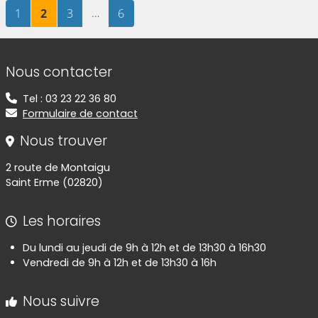
Page
sur 6
Page
sur 6
Page
sur 6
…
Page
sur 6
1
2
3
6
Informations de contact
Nous contacter
Tel : 03 23 22 36 80
Formulaire de contact
Nous trouver
2 route de Montaigu
Saint Erme (02820)
Les horaires
Du lundi au jeudi de 9h à 12h et de 13h30 à 16h30
Vendredi de 9h à 12h et de 13h30 à 16h
Nous suivre