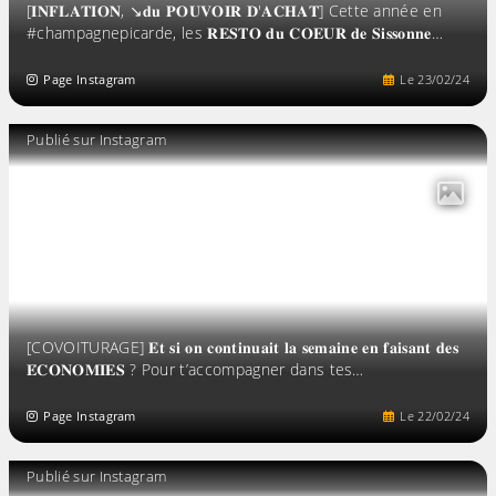
[𝐈𝐍𝐅𝐋𝐀𝐓𝐈𝐎𝐍, ↘️𝐝𝐮 𝐏𝐎𝐔𝐕𝐎𝐈𝐑 𝐃'𝐀𝐂𝐇𝐀𝐓] Cette année en
#champagnepicarde, les 𝐑𝐄𝐒𝐓𝐎 𝐝𝐮 𝐂𝐎𝐄𝐔𝐑 𝐝𝐞 𝐒𝐢𝐬𝐬𝐨𝐧𝐧𝐞…
Page Instagram
Le
23
/
02
/
24
Publié sur Instagram
[COVOITURAGE] 𝐄𝐭 𝐬𝐢 𝐨𝐧 𝐜𝐨𝐧𝐭𝐢𝐧𝐮𝐚𝐢𝐭 𝐥𝐚 𝐬𝐞𝐦𝐚𝐢𝐧𝐞 𝐞𝐧 𝐟𝐚𝐢𝐬𝐚𝐧𝐭 𝐝𝐞𝐬
𝐄́𝐂𝐎𝐍𝐎𝐌𝐈𝐄𝐒 ? Pour t’accompagner dans tes…
Page Instagram
Le
22
/
02
/
24
Publié sur Instagram