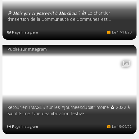
🔎 𝑴𝒂𝒊𝒔 𝒒𝒖𝒆 𝒔𝒆 𝒑𝒂𝒔𝒔𝒆-𝒕-𝒊𝒍 𝒂̀ 𝑴𝒂𝒓𝒄𝒉𝒂𝒊𝒔 ? 👍 Le chantier
d'insertion de la Communauté de Communes est…
Page Instagram
Le
17
/
11
/
23
Publié sur Instagram
Retour en IMAGES sur les #journeesdupatrimoine ⛪️ 2022 à
Saint-Erme. Une déambulation festive…
Page Instagram
Le
19
/
09
/
22