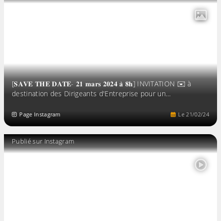
[𝐒𝐀𝐕𝐄 𝐓𝐇𝐄 𝐃𝐀𝐓𝐄- 𝟐𝟏 𝐦𝐚𝐫𝐬 𝟐𝟎𝟐𝟒 𝐚̀ 𝟖𝐡] INVITATION ✉️ à
destination des Dirigeants d'Entreprise pour un…
Page Instagram
Le
21
/
02
/
24
Publié sur Instagram