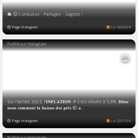
🚘 🙂 Conduisez - Partagez - Gagnez !
Page Instagram
Le
16
/
02
/
24
Publié sur Instagram
Sur l'année 2023, l'𝐈𝐍𝐅𝐋𝐀𝐓𝐈𝐎𝐍 ↗️ s'est élevée à 5,8%. 𝐃𝐢𝐭𝐞𝐬-
𝐧𝐨𝐮𝐬 𝐜𝐨𝐦𝐦𝐞𝐧𝐭 𝐥𝐚 𝐡𝐚𝐮𝐬𝐬𝐞 𝐝𝐞𝐬 𝐩𝐫𝐢𝐱 💶 𝐚…
Page Instagram
Le
22
/
01
/
24
Publié sur Instagram