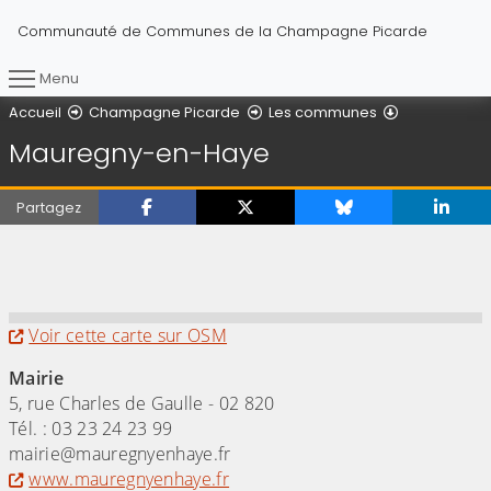
Communauté de Communes de la Champagne Picarde
Menu
Vous êtes ici :
Mauregny-e
Accueil
Champagne Picarde
Les communes
Mauregny-en-Haye
Partagez
(Cliquez sur l'image pour l'agrandir)
Evitez la carte interactive ci-après et aller a
Voir cette carte sur OSM
Mairie
5, rue Charles de Gaulle - 02 820
Tél. : 03 23 24 23 99
mairie@mauregnyenhaye.fr
www.mauregnyenhaye.fr