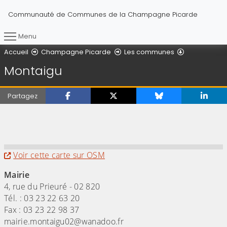
Communauté de Communes de la Champagne Picarde
Menu
Vous êtes ici :
Montaigu
Accueil
Champagne Picarde
Les communes
Montaigu
Partagez
(Cliquez sur l'image pour l'agrandir)
Evitez la carte interactive ci-après et aller a
Voir cette carte sur OSM
Mairie
4, rue du Prieuré - 02 820
Tél. : 03 23 22 63 20
Fax : 03 23 22 98 37
mairie.montaigu02@wanadoo.fr