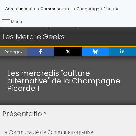
Communauté de Communes de la Champagne Picarde
Menu
Les Mercre'Geeks
Vous êtes ici :
Accueil
Se divertir
Les Mercre'Geeks
Partagez
Les mercredis "culture
alternative" de la Champagne
Picarde !
Présentation
(Cliquez sur l'image pour l'agrandir)
(Cliquez sur l'image pour l'agrandir)
La Communauté de Communes organise