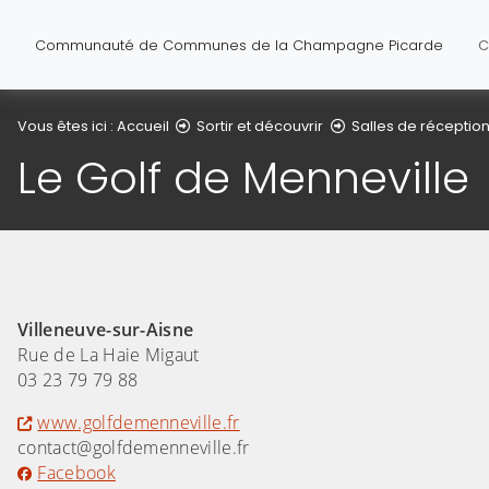
Communauté de Communes de la Champagne Picarde
C
Vous êtes ici :
Accueil
Sortir et découvrir
Salles de réception
Le Golf de Menneville
(Cliquez sur l'image pour l'agrandir)
(Cliquez sur l'
Villeneuve-sur-Aisne
Rue de La Haie Migaut
03 23 79 79 88
www.golfdemenneville.fr
contact@golfdemenneville.fr
Facebook