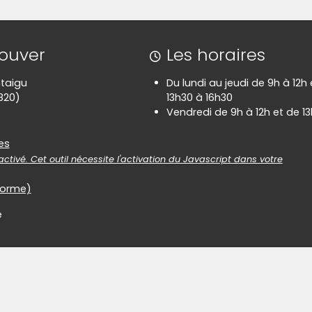
rouver
Les horaires
taigu
Du lundi au jeudi de 9h à 12h
820)
13h30 à 16h30
Vendredi de 9h à 12h et de 13
es
es
ctivé. Cet outil nécessite l'activation du Javascript dans votre
nforme)
e