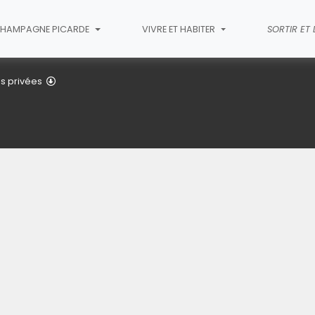
HAMPAGNE PICARDE
VIVRE ET HABITER
SORTIR ET
Le Golf de Menneville
s privées
image pour l'agrandir)
(Cliquez sur l'image pour l'agra