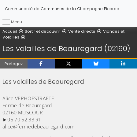
Communauté de Communes de la Champagne Picarde
Menu
Vous êtes ici :
Accueil
Sortir et découvrir
Vente directe
Viandes et
Les volailles de Beauregard (02160)
Volailles
Les volailles de Beauregard (02160)
Partagez
Les volailles de Beauregard
(Cliquez sur l'image pour l'agrandir)
Alice VERHOESTRAETE
Ferme de Beauregard
02160 MUSCOURT
►06 70 52 33 91
alice@fermedebeauregard.com