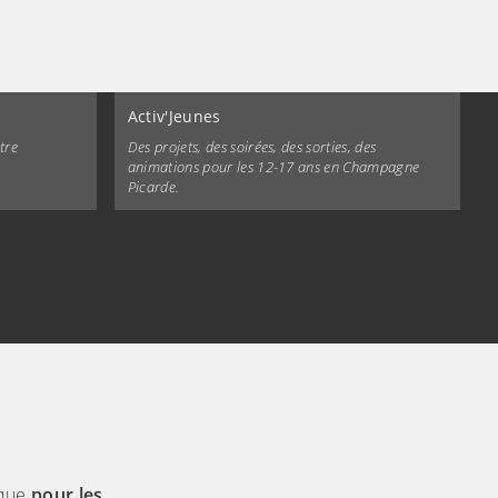
Activ'Jeunes
tre
Des projets, des soirées, des sorties, des
animations pour les 12-17 ans en Champagne
Picarde.
ique
pour les