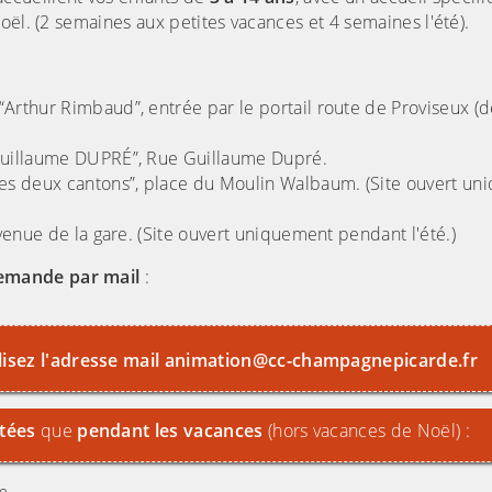
oël. (2 semaines aux petites vacances et 4 semaines l'été).
rthur Rimbaud”, entrée par le portail route de Proviseux (d
Guillaume DUPRÉ”, Rue Guillaume Dupré.
es deux cantons”, place du Moulin Walbaum. (Site ouvert u
venue de la gare. (Site ouvert uniquement pendant l'été.)
emande par mail
:
lisez l'adresse mail animation@cc-champagnepicarde.fr
ltées
que
pendant les vacances
(hors vacances de Noël) :