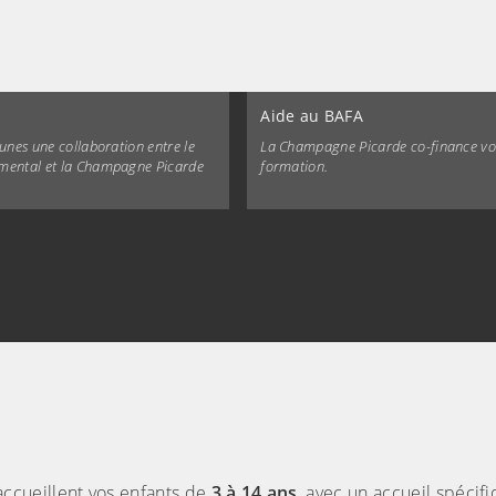
Aide au BAFA
eunes une collaboration entre le
La Champagne Picarde co-finance vo
mental et la Champagne Picarde
formation.
ccueillent vos enfants de
3 à 14 ans
, avec un accueil spécif