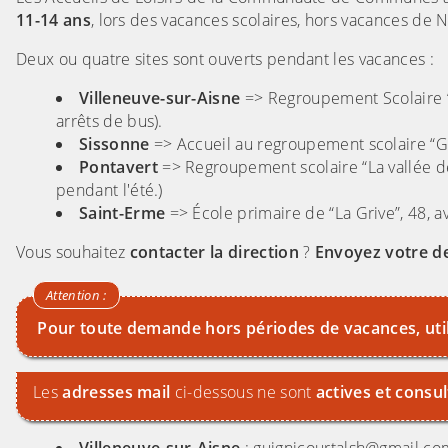
11-14 ans
, lors des vacances scolaires, hors vacances de N
Deux ou quatre sites sont ouverts pendant les vacances :
Villeneuve-sur-Aisne
=> Regroupement Scolaire “A
arrêts de bus).
Sissonne
=> Accueil au regroupement scolaire “
Pontavert
=> Regroupement scolaire “La vallée d
pendant l'été.)
Saint-Erme
=> École primaire de “La Grive”, 48, a
Vous souhaitez
contacter la direction
?
Envoyez votre d
Pour toute demande hors périodes de vacances, uti
Les
adresses mail
ci-dessous ne sont
actives et consu