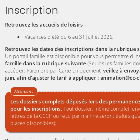
Inscription
Retrouvez les accueils de loisirs :
Vacances d'été du 6 au 31 juillet 2026.
Retrouvez les dates des inscriptions dans la rubrique 
Un portail famille est disponible pour vous permettre d'ins
famille dans la rubrique suivante
(Seules les familles do
accéder. Paiement par Carte uniquement,
veillez à envoy
juin, afin d'ajuster le tarif à appliquer : animation@c
Les dossiers complets déposés lors des permanences e
pour les inscriptions.
Tout dossier, même complet, envo
lettres de la CCCP ou reçu par mail ne seront traités q
places disponibles).