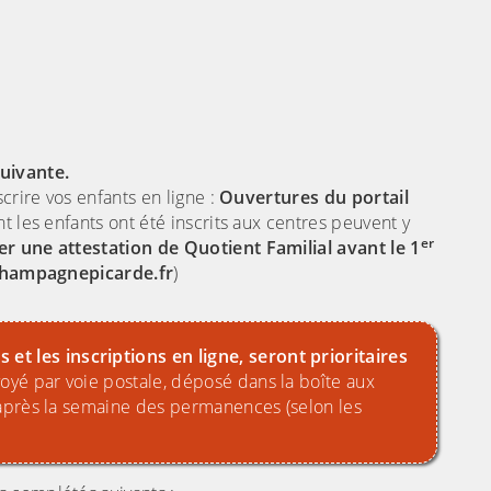
suivante.
crire vos enfants en ligne :
Ouvertures du portail
nt les enfants ont été inscrits aux centres peuvent y
er
er une attestation de Quotient Familial avant le 1
c-champagnepicarde.fr
)
t les inscriptions en ligne, seront prioritaires
yé par voie postale, déposé dans la boîte aux
u’après la semaine des permanences (selon les