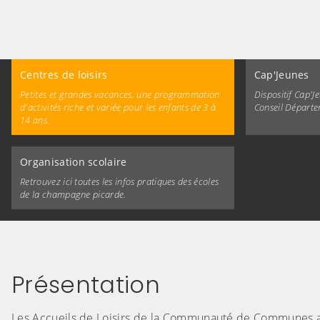
Centres de loisirs
Cap'Jeunes
Petites et grandes vacances, une programmation
Dispositif Cap'J
d'activités riche et variée pour les enfants de 3 à
Conseil Départe
14 ans.
Organisation scolaire
Retrouvez ici toutes les infos pratiques des écoles
de la champagne picarde.
Présentation
Les Accueils de Loisirs de la Communauté de Communes a