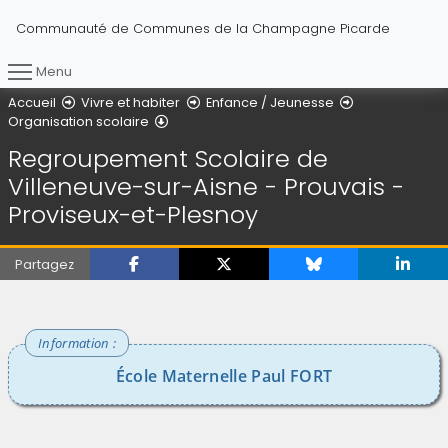
Communauté de Communes de la Champagne Picarde
Menu
Vous êtes ici :
Accueil
Vivre et habiter
Enfance / Jeunesse
Regroupement Scolaire de Villeneuve-sur-
Organisation scolaire
Regroupement Scolaire de
Villeneuve-sur-Aisne - Prouvais -
Proviseux-et-Plesnoy
Partagez
École Maternelle Paul FORT