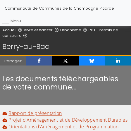
Communauté de Communes de la Champagne Picarde
Menu
Vous êtes ici :
Accueil
Vivre et habiter
Urbanisme
PLU - Permis de
Berry-au-Bac
construire
Berry-au-Bac
Partagez
Les documents téléchargeables
de votre commune...
Rapport de présentation
Projet d'Aménagement et de Développement Durables
Orientations d’Aménagement et de Programmation