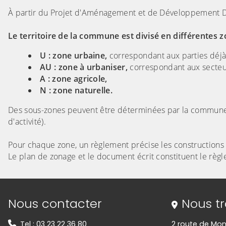
À partir du Projet d'Aménagement et de Développement D
Le territoire de la commune est divisé en différentes z
U : zone urbaine,
correspondant aux parties déjà
AU : zone à urbaniser,
correspondant aux secteur
A : zone agricole,
N : zone naturelle.
Des sous-zones peuvent être déterminées par la commune, i
d'activité).
Pour chaque zone, un règlement précise les constructions p
Le plan de zonage et le document écrit constituent le règ
Informations de contact
Nous contacter
Nous t
Tel : 03 23 22 36 80
2 route de Mon