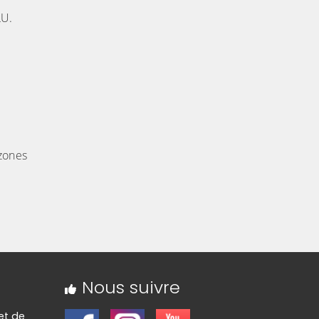
LU.
 zones
Nous suivre
 et de