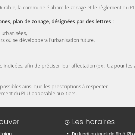
urable, la commune élabore le zonage et le règlement du P
ones, plan de zonage, désignées par des lettres :
 urbanisées,
s où se développera l'urbanisation future,
ndicées, afin de préciser leur affectation (ex : Uz pour les
ossibles ainsi que les prescriptions à respecter.
lement du PLU opposable aux tiers.
rouver
Les horaires
taigu
Du lundi au jeudi de 9h à 12h