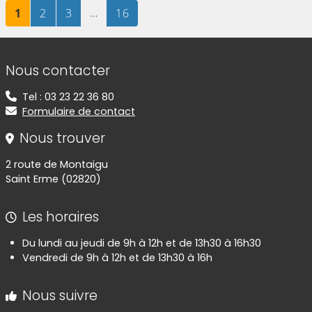
Page
sur 16
Page
sur 16
Page
sur 16
…
Page
sur 16
1
2
3
16
Informations de contact
Nous contacter
Tel : 03 23 22 36 80
Formulaire de contact
Nous trouver
2 route de Montaigu
Saint Erme (02820)
Les horaires
Du lundi au jeudi de 9h à 12h et de 13h30 à 16h30
Vendredi de 9h à 12h et de 13h30 à 16h
Nous suivre