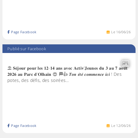
Page Facebook
Le
16
/
06
/
26
Publié sur Facebook
⛱️ 𝐒𝐞́𝐣𝐨𝐮𝐫 𝐩𝐨𝐮𝐫 𝐥𝐞𝐬 𝟏𝟐-𝟏𝟒 𝐚𝐧𝐬 𝐚𝐯𝐞𝐜 𝐀𝐜𝐭𝐢𝐯'𝐉𝐞𝐮𝐧𝐞𝐬 𝐝𝐮 𝟑 𝐚𝐮 𝟕 𝐚𝐨𝐮̂𝐭
𝟐𝟎𝟐𝟔 𝐚𝐮 𝐏𝐚𝐫𝐜 𝐝'𝐎𝐥𝐡𝐚𝐢𝐧 😍 🏁👍 𝑻𝒐𝒏 𝒆́𝒕𝒆́ 𝒄𝒐𝒎𝒎𝒆𝒏𝒄𝒆 𝒊𝒄𝒊 ! Des
potes, des défis, des soirées…
Page Facebook
Le
12
/
06
/
26