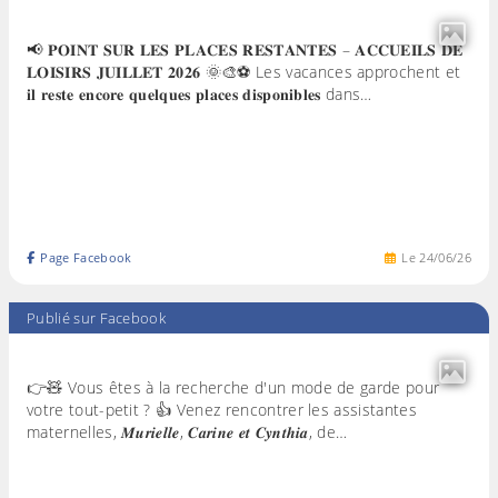
📢 𝐏𝐎𝐈𝐍𝐓 𝐒𝐔𝐑 𝐋𝐄𝐒 𝐏𝐋𝐀𝐂𝐄𝐒 𝐑𝐄𝐒𝐓𝐀𝐍𝐓𝐄𝐒 – 𝐀𝐂𝐂𝐔𝐄𝐈𝐋𝐒 𝐃𝐄
𝐋𝐎𝐈𝐒𝐈𝐑𝐒 𝐉𝐔𝐈𝐋𝐋𝐄𝐓 𝟐𝟎𝟐𝟔 🌞🎨⚽ Les vacances approchent et
𝐢𝐥 𝐫𝐞𝐬𝐭𝐞 𝐞𝐧𝐜𝐨𝐫𝐞 𝐪𝐮𝐞𝐥𝐪𝐮𝐞𝐬 𝐩𝐥𝐚𝐜𝐞𝐬 𝐝𝐢𝐬𝐩𝐨𝐧𝐢𝐛𝐥𝐞𝐬 dans…
Page Facebook
Le
24
/
06
/
26
Publié sur Facebook
👉🧸 Vous êtes à la recherche d'un mode de garde pour
votre tout-petit ? 👍 Venez rencontrer les assistantes
maternelles, 𝑴𝒖𝒓𝒊𝒆𝒍𝒍𝒆, 𝑪𝒂𝒓𝒊𝒏𝒆 𝒆𝒕 𝑪𝒚𝒏𝒕𝒉𝒊𝒂, de…