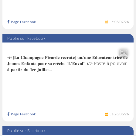
Page Facebook
Le
06
/
07
/
26
Publié sur Facebook
📣 [𝐋𝐚 𝐂𝐡𝐚𝐦𝐩𝐚𝐠𝐧𝐞 𝐏𝐢𝐜𝐚𝐫𝐝𝐞 𝐫𝐞𝐜𝐫𝐮𝐭𝐞] 𝐮𝐧/𝐮𝐧𝐞 𝐄𝐝𝐮𝐜𝐚𝐭𝐞𝐮𝐫.𝐭𝐫𝐢𝐜𝐞 𝐝𝐞
𝐉𝐞𝐮𝐧𝐞𝐬 𝐄𝐧𝐟𝐚𝐧𝐭𝐬 𝐩𝐨𝐮𝐫 𝐬𝐚 𝐜𝐫𝐞̀𝐜𝐡𝐞 "𝐋'𝐄𝐧𝐯𝐨𝐥". 👉 Poste à pourvoir
𝐚̀ 𝐩𝐚𝐫𝐭𝐢𝐫 𝐝𝐮 𝟏𝐞𝐫 𝐣𝐮𝐢𝐥𝐥𝐞𝐭…
Page Facebook
Le
26
/
06
/
26
Publié sur Facebook