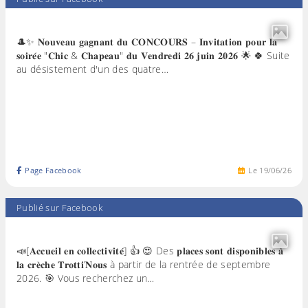
🎩✨ 𝐍𝐨𝐮𝐯𝐞𝐚𝐮 𝐠𝐚𝐠𝐧𝐚𝐧𝐭 𝐝𝐮 𝐂𝐎𝐍𝐂𝐎𝐔𝐑𝐒 – 𝐈𝐧𝐯𝐢𝐭𝐚𝐭𝐢𝐨𝐧 𝐩𝐨𝐮𝐫 𝐥𝐚
𝐬𝐨𝐢𝐫𝐞́𝐞 "𝐂𝐡𝐢𝐜 & 𝐂𝐡𝐚𝐩𝐞𝐚𝐮" 𝐝𝐮 𝐕𝐞𝐧𝐝𝐫𝐞𝐝𝐢 𝟐𝟔 𝐣𝐮𝐢𝐧 𝟐𝟎𝟐𝟔 🌟 🍀 Suite
au désistement d'un des quatre…
Page Facebook
Le
19
/
06
/
26
Publié sur Facebook
📣[𝐀𝐜𝐜𝐮𝐞𝐢𝐥 𝐞𝐧 𝐜𝐨𝐥𝐥𝐞𝐜𝐭𝐢𝐯𝐢𝐭𝐞́] 👍 😍 Des 𝐩𝐥𝐚𝐜𝐞𝐬 𝐬𝐨𝐧𝐭 𝐝𝐢𝐬𝐩𝐨𝐧𝐢𝐛𝐥𝐞𝐬 𝐚̀
𝐥𝐚 𝐜𝐫𝐞̀𝐜𝐡𝐞 𝐓𝐫𝐨𝐭𝐭𝐢’𝐍𝐨𝐮𝐬 à partir de la rentrée de septembre
2026. 🎯 Vous recherchez un…