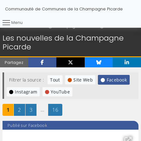
Communauté de Communes de la Champagne Picarde
Menu
Les nouvelles de
Vous êtes ici :
Accueil
Champagne Picarde
Les nouvelles de la Champagne
Picarde
Partagez
Filtrer la source :
Tout
Site Web
Facebook
Instagram
YouTube
Page
sur 16
Page
sur 16
Page
sur 16
…
Page
sur 16
1
2
3
16
Publié sur Facebook