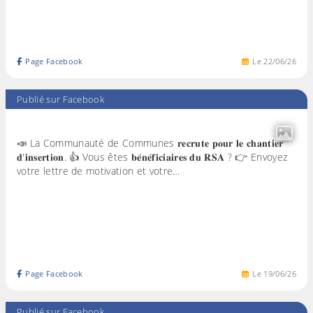
Page Facebook
Le
22
/
06
/
26
Publié sur Facebook
📣 La Communauté de Communes 𝐫𝐞𝐜𝐫𝐮𝐭𝐞 𝐩𝐨𝐮𝐫 𝐥𝐞 𝐜𝐡𝐚𝐧𝐭𝐢𝐞𝐫
𝐝'𝐢𝐧𝐬𝐞𝐫𝐭𝐢𝐨𝐧. 👍 Vous êtes 𝐛𝐞́𝐧𝐞́𝐟𝐢𝐜𝐢𝐚𝐢𝐫𝐞𝐬 𝐝𝐮 𝐑𝐒𝐀 ? 👉 Envoyez
votre lettre de motivation et votre…
Page Facebook
Le
19
/
06
/
26
Publié sur Facebook