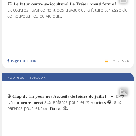
🏗️ 𝐋𝐞 𝐟𝐮𝐭𝐮𝐫 𝐜𝐞𝐧𝐭𝐫𝐞 𝐬𝐨𝐜𝐢𝐨𝐜𝐮𝐥𝐭𝐮𝐫𝐞𝐥 𝐋𝐞 𝐓𝐫𝐞́𝐬𝐨𝐫 𝐩𝐫𝐞𝐧𝐝 𝐟𝐨𝐫𝐦𝐞 !
Découvrez l'avancement des travaux et la future terrasse de
ce nouveau lieu de vie qui…
Page Facebook
Le
04
/
08
/
26
Publié sur Facebook
🎬 𝐂𝐥𝐚𝐩 𝐝𝐞 𝐟𝐢𝐧 𝐩𝐨𝐮𝐫 𝐧𝐨𝐬 𝐀𝐜𝐜𝐮𝐞𝐢𝐥𝐬 𝐝𝐞 𝐥𝐨𝐢𝐬𝐢𝐫𝐬 𝐝𝐞 𝐣𝐮𝐢𝐥𝐥𝐞𝐭 ! ☀️ 👍😍
Un 𝐢𝐦𝐦𝐞𝐧𝐬𝐞 𝐦𝐞𝐫𝐜𝐢 aux enfants pour leurs 𝐬𝐨𝐮𝐫𝐢𝐫𝐞𝐬 😁, aux
parents pour leur 𝐜𝐨𝐧𝐟𝐢𝐚𝐧𝐜𝐞 🤗,…