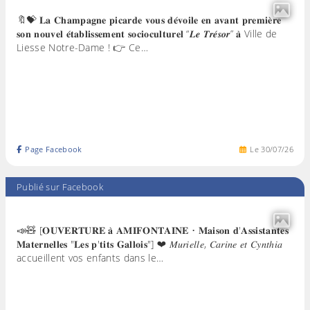
🔖💝 𝐋𝐚 𝐂𝐡𝐚𝐦𝐩𝐚𝐠𝐧𝐞 𝐩𝐢𝐜𝐚𝐫𝐝𝐞 𝐯𝐨𝐮𝐬 𝐝𝐞́𝐯𝐨𝐢𝐥𝐞 𝐞𝐧 𝐚𝐯𝐚𝐧𝐭 𝐩𝐫𝐞𝐦𝐢𝐞̀𝐫𝐞
𝐬𝐨𝐧 𝐧𝐨𝐮𝐯𝐞𝐥 𝐞́𝐭𝐚𝐛𝐥𝐢𝐬𝐬𝐞𝐦𝐞𝐧𝐭 𝐬𝐨𝐜𝐢𝐨𝐜𝐮𝐥𝐭𝐮𝐫𝐞𝐥 “𝑳𝒆 𝑻𝒓𝒆́𝒔𝒐𝒓” 𝐚̀ Ville de
Liesse Notre-Dame ! 👉 Ce…
Page Facebook
Le
30
/
07
/
26
Publié sur Facebook
📣🧸 [𝐎𝐔𝐕𝐄𝐑𝐓𝐔𝐑𝐄 𝐚̀ 𝐀𝐌𝐈𝐅𝐎𝐍𝐓𝐀𝐈𝐍𝐄 • 𝐌𝐚𝐢𝐬𝐨𝐧 𝐝'𝐀𝐬𝐬𝐢𝐬𝐭𝐚𝐧𝐭𝐞𝐬
𝐌𝐚𝐭𝐞𝐫𝐧𝐞𝐥𝐥𝐞𝐬 "𝐋𝐞𝐬 𝐩'𝐭𝐢𝐭𝐬 𝐆𝐚𝐥𝐥𝐨𝐢𝐬"] ❤ 𝑀𝑢𝑟𝑖𝑒𝑙𝑙𝑒, 𝐶𝑎𝑟𝑖𝑛𝑒 𝑒𝑡 𝐶𝑦𝑛𝑡ℎ𝑖𝑎
accueillent vos enfants dans le…