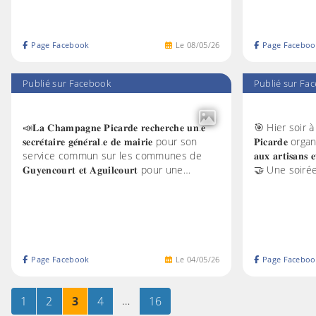
Page Facebook
Le
08
/
05
/
26
Page Faceboo
Publié sur Facebook
Publié sur Fa
📣𝐋𝐚 𝐂𝐡𝐚𝐦𝐩𝐚𝐠𝐧𝐞 𝐏𝐢𝐜𝐚𝐫𝐝𝐞 𝐫𝐞𝐜𝐡𝐞𝐫𝐜𝐡𝐞 𝐮𝐧.𝐞
🎯 Hier soir à S
𝐬𝐞𝐜𝐫𝐞́𝐭𝐚𝐢𝐫𝐞 𝐠𝐞́𝐧𝐞́𝐫𝐚𝐥.𝐞 𝐝𝐞 𝐦𝐚𝐢𝐫𝐢𝐞 pour son
𝐏𝐢𝐜𝐚𝐫𝐝𝐞 organisa
service commun sur les communes de
𝐚𝐮𝐱 𝐚𝐫𝐭𝐢𝐬𝐚𝐧𝐬 𝐞
𝐆𝐮𝐲𝐞𝐧𝐜𝐨𝐮𝐫𝐭 𝐞𝐭 𝐀𝐠𝐮𝐢𝐥𝐜𝐨𝐮𝐫𝐭 pour une…
🤝 Une soiré
Page Facebook
Le
04
/
05
/
26
Page Faceboo
Page
sur 16
Page
sur 16
Page
sur 16
Page
sur 16
…
Page
sur 16
1
2
3
4
16