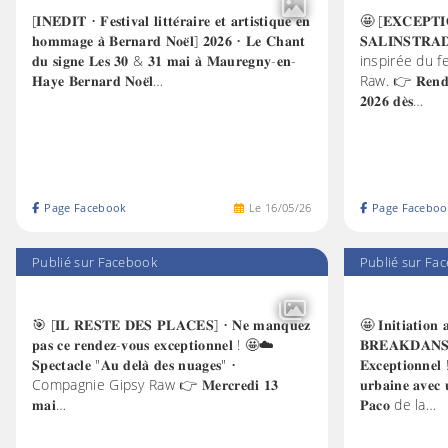
[𝐈𝐍𝐄́𝐃𝐈𝐓 • 𝐅𝐞𝐬𝐭𝐢𝐯𝐚𝐥 𝐥𝐢𝐭𝐭𝐞́𝐫𝐚𝐢𝐫𝐞 𝐞𝐭 𝐚𝐫𝐭𝐢𝐬𝐭𝐢𝐪𝐮𝐞 𝐞𝐧
🤩 [𝐄𝐗𝐂𝐄𝐏𝐓𝐈𝐎
𝐡𝐨𝐦𝐦𝐚𝐠𝐞 𝐚̀ 𝐁𝐞𝐫𝐧𝐚𝐫𝐝 𝐍𝐨𝐞̈𝐥] 𝟐𝟎𝟐𝟔 • 𝐋𝐞 𝐂𝐡𝐚𝐧𝐭
𝐒𝐀𝐋𝐈𝐍𝐒𝐓𝐑𝐀
𝐝𝐮 𝐬𝐢𝐠𝐧𝐞 𝐋𝐞𝐬 𝟑𝟎 & 𝟑𝟏 𝐦𝐚𝐢 𝐚̀ 𝐌𝐚𝐮𝐫𝐞𝐠𝐧𝐲-𝐞𝐧-
inspirée du fe
𝐇𝐚𝐲𝐞 𝐁𝐞𝐫𝐧𝐚𝐫𝐝 𝐍𝐨𝐞̈𝐥…
Raw. 👉 𝐑𝐞𝐧𝐝𝐞𝐳-
𝟐𝟎𝟐𝟔 𝐝𝐞̀𝐬…
Page Facebook
Le
16
/
05
/
26
Page Faceboo
Publié sur Facebook
Publié sur Fa
🎯 [𝐈𝐋 𝐑𝐄𝐒𝐓𝐄 𝐃𝐄𝐒 𝐏𝐋𝐀𝐂𝐄𝐒] • 𝐍𝐞 𝐦𝐚𝐧𝐪𝐮𝐞𝐳
🤩 𝐈𝐧𝐢𝐭𝐢𝐚𝐭𝐢𝐨
𝐩𝐚𝐬 𝐜𝐞 𝐫𝐞𝐧𝐝𝐞𝐳-𝐯𝐨𝐮𝐬 𝐞𝐱𝐜𝐞𝐩𝐭𝐢𝐨𝐧𝐧𝐞𝐥 ! 🤩☁️
𝐁𝐑𝐄𝐀𝐊𝐃𝐀𝐍𝐒𝐄
𝐒𝐩𝐞𝐜𝐭𝐚𝐜𝐥𝐞 "𝐀𝐮 𝐝𝐞𝐥𝐚̀ 𝐝𝐞𝐬 𝐧𝐮𝐚𝐠𝐞𝐬" •
𝐄𝐱𝐜𝐞𝐩𝐭𝐢𝐨𝐧𝐧𝐞𝐥 
Compagnie Gipsy Raw 👉 𝐌𝐞𝐫𝐜𝐫𝐞𝐝𝐢 𝟏𝟑
𝐮𝐫𝐛𝐚𝐢𝐧𝐞 𝐚𝐯𝐞
𝐦𝐚𝐢…
𝐏𝐚𝐜𝐨 de la…