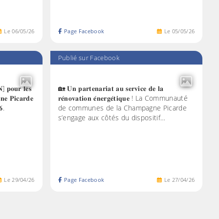
Le
06
/
05
/
26
Page Facebook
Le
05
/
05
/
26
Publié sur Facebook
𝐩𝐨𝐮𝐫 𝐥𝐞𝐬
🏡 𝐔𝐧 𝐩𝐚𝐫𝐭𝐞𝐧𝐚𝐫𝐢𝐚𝐭 𝐚𝐮 𝐬𝐞𝐫𝐯𝐢𝐜𝐞 𝐝𝐞 𝐥𝐚
𝐧𝐞 𝐏𝐢𝐜𝐚𝐫𝐝𝐞
𝐫𝐞́𝐧𝐨𝐯𝐚𝐭𝐢𝐨𝐧 𝐞́𝐧𝐞𝐫𝐠𝐞́𝐭𝐢𝐪𝐮𝐞 ! La Communauté
𝟔.
de communes de la Champagne Picarde
s’engage aux côtés du dispositif…
Le
29
/
04
/
26
Page Facebook
Le
27
/
04
/
26