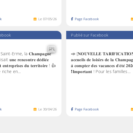
k
Le
07
/
05
/
26
Page Facebook
cebook
Publié sur Facebook
aint-Erme, la 𝐂𝐡𝐚𝐦𝐩𝐚𝐠𝐧𝐞
📣 [𝐍𝐎𝐔𝐕𝐄𝐋𝐋𝐄 𝐓𝐀𝐑𝐈𝐅𝐈𝐂𝐀𝐓𝐈𝐎𝐍] 
it 𝐮𝐧𝐞 𝐫𝐞𝐧𝐜𝐨𝐧𝐭𝐫𝐞 𝐝𝐞́𝐝𝐢𝐞́𝐞
𝐚𝐜𝐜𝐮𝐞𝐢𝐥𝐬 𝐝𝐞 𝐥𝐨𝐢𝐬𝐢𝐫𝐬 𝐝𝐞 𝐥𝐚 𝐂𝐡𝐚𝐦𝐩𝐚
𝐭 𝐞𝐧𝐭𝐫𝐞𝐩𝐫𝐢𝐬𝐞𝐬 𝐝𝐮 𝐭𝐞𝐫𝐫𝐢𝐭𝐨𝐢𝐫𝐞 ! 👍
𝐚̀ 𝐜𝐨𝐦𝐩𝐭𝐞𝐫 𝐝𝐞𝐬 𝐯𝐚𝐜𝐚𝐧𝐜𝐞𝐬 𝐝'𝐞́𝐭𝐞́ 𝟐𝟎𝟐
e riche en…
❗️𝐈𝐦𝐩𝐨𝐫𝐭𝐚𝐧𝐭 ! Pour les familles…
k
Le
30
/
04
/
26
Page Facebook