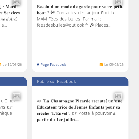
 • 𝐌𝐚𝐫𝐝𝐢
𝐁𝐞𝐬𝐨𝐢𝐧 𝐝'𝐮𝐧 𝐦𝐨𝐝𝐞 𝐝𝐞 𝐠𝐚𝐫𝐝𝐞 𝐩𝐨𝐮𝐫 𝐯𝐨𝐭𝐫𝐞 𝐩𝐞𝐭𝐢𝐭
 𝐒𝐞𝐫𝐯𝐢𝐜𝐞𝐬
𝐛𝐨𝐮𝐭 ? 🧸 Contactez dès aujourd'hui la
𝑛𝑒 𝑑'𝐴𝑟𝑐)
MAM Fées des bulles. Par mail :
 la…
feesdesbulles@outlook.fr 🎉 Places…
Le
12
/
05
/
26
Page Facebook
Le
09
/
05
/
26
Publié sur Facebook
 Avec Ciné-
📣 [𝐋𝐚 𝐂𝐡𝐚𝐦𝐩𝐚𝐠𝐧𝐞 𝐏𝐢𝐜𝐚𝐫𝐝𝐞 𝐫𝐞𝐜𝐫𝐮𝐭𝐞] 𝐮𝐧/𝐮𝐧𝐞
 ans 👉
𝐄𝐝𝐮𝐜𝐚𝐭𝐞𝐮𝐫.𝐭𝐫𝐢𝐜𝐞 𝐝𝐞 𝐉𝐞𝐮𝐧𝐞𝐬 𝐄𝐧𝐟𝐚𝐧𝐭𝐬 𝐩𝐨𝐮𝐫 𝐬𝐚
thèque
𝐜𝐫𝐞̀𝐜𝐡𝐞 "𝐋'𝐄𝐧𝐯𝐨𝐥". 👉 Poste à pourvoir 𝐚̀
𝐩𝐚𝐫𝐭𝐢𝐫 𝐝𝐮 𝟏𝐞𝐫 𝐣𝐮𝐢𝐥𝐥𝐞𝐭…