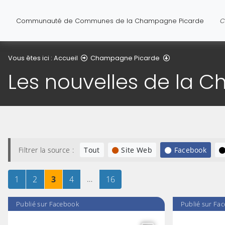
Communauté de Communes de la Champagne Picarde
C
Les nouvelles d
Vous êtes ici :
Accueil
Champagne Picarde
Les nouvelles de la 
Filtrer la source :
Tout
Site Web
Facebook
Page
sur 16
Page
sur 16
Page
sur 16
Page
sur 16
…
Page
sur 16
1
2
3
4
16
Publié sur Facebook
Publié sur Fa