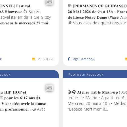
𝐍𝐍𝐄𝐋] 𝐅𝐞𝐬𝐭𝐢𝐯𝐚𝐥
🎯 [𝐏𝐄𝐑𝐌𝐀𝐍𝐄𝐍𝐂𝐄 𝐆𝐔𝐈𝐃'𝐀𝐒𝐒𝐎]
𝐃𝐀 𝐒𝐡𝐨𝐰𝐜𝐚𝐬𝐞 👍 Soirée
𝟐𝟔 𝐌𝐀𝐈 𝟐𝟎𝟐𝟔 𝐝𝐞 𝟗𝐡 𝐚̀ 𝟏𝟑𝐡 • 𝐅𝐫𝐚𝐧𝐜𝐞
stival italien de la Cie Gipsy
𝐝𝐞 𝐋𝐢𝐞𝐬𝐬𝐞-𝐍𝐨𝐭𝐫𝐞-𝐃𝐚𝐦𝐞 (𝑃𝑙𝑎𝑐𝑒 𝐽𝑒𝑎
𝐯𝐨𝐮𝐬 𝐥𝐞 𝐦𝐞𝐫𝐜𝐫𝐞𝐝𝐢 𝟐𝟕 𝐦𝐚𝐢
🔎 Vous avez des questions sur
k
Le
13
/
05
/
26
Page Facebook
cebook
Publié sur Facebook
 𝐚𝐮 𝐇𝐈𝐏 𝐇𝐎𝐏 𝐞𝐭
🎬🎧 𝐀𝐭𝐞𝐥𝐢𝐞𝐫 𝐓𝐚𝐛𝐥𝐞 𝐌𝐚𝐬𝐡-𝐮𝐩 !
 𝐩𝐨𝐮𝐫 𝐥𝐞𝐬 𝟔-𝟏𝟕 𝐚𝐧𝐬 👍
jeune de l'Aisne • À partir de 6
! 𝐕𝐢𝐞𝐧𝐬 𝐝𝐞́𝐜𝐨𝐮𝐯𝐫𝐢𝐫 𝐥𝐚 𝐝𝐚𝐧𝐬𝐞
Mercredi 20 mai à 10h • Média
 𝐮𝐧 𝐩𝐫𝐨𝐟𝐞𝐬𝐬𝐢𝐨𝐧𝐧𝐞𝐥 ! 🤝 Avec
“Espace Mortimer” à…