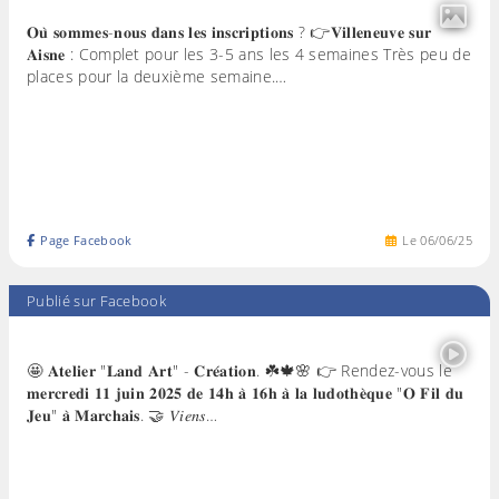
𝐎𝐮̀ 𝐬𝐨𝐦𝐦𝐞𝐬-𝐧𝐨𝐮𝐬 𝐝𝐚𝐧𝐬 𝐥𝐞𝐬 𝐢𝐧𝐬𝐜𝐫𝐢𝐩𝐭𝐢𝐨𝐧𝐬 ? 👉𝐕𝐢𝐥𝐥𝐞𝐧𝐞𝐮𝐯𝐞 𝐬𝐮𝐫
𝐀𝐢𝐬𝐧𝐞 : Complet pour les 3-5 ans les 4 semaines Très peu de
places pour la deuxième semaine.…
Page Facebook
Le
06
/
06
/
25
Publié sur Facebook
🤩 𝐀𝐭𝐞𝐥𝐢𝐞𝐫 "𝐋𝐚𝐧𝐝 𝐀𝐫𝐭" - 𝐂𝐫𝐞́𝐚𝐭𝐢𝐨𝐧. ☘️🍁🌸 👉 Rendez-vous le
𝐦𝐞𝐫𝐜𝐫𝐞𝐝𝐢 𝟏𝟏 𝐣𝐮𝐢𝐧 𝟐𝟎𝟐𝟓 𝐝𝐞 𝟏𝟒𝐡 𝐚̀ 𝟏𝟔𝐡 𝐚̀ 𝐥𝐚 𝐥𝐮𝐝𝐨𝐭𝐡𝐞̀𝐪𝐮𝐞 "𝐎 𝐅𝐢𝐥 𝐝𝐮
𝐉𝐞𝐮" 𝐚̀ 𝐌𝐚𝐫𝐜𝐡𝐚𝐢𝐬. 🤝 𝑉𝑖𝑒𝑛𝑠…