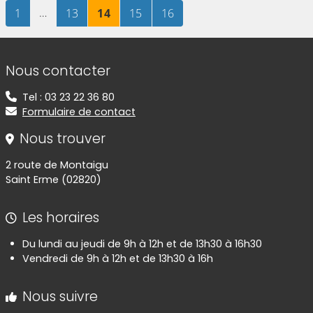
Page
sur 16
…
Page
sur 16
Page
sur 16
Page
sur 16
Page
sur 16
1
13
14
15
16
Informations de contact
Nous contacter
Tel : 03 23 22 36 80
Formulaire de contact
Nous trouver
2 route de Montaigu
Saint Erme (02820)
Les horaires
Du lundi au jeudi de 9h à 12h et de 13h30 à 16h30
Vendredi de 9h à 12h et de 13h30 à 16h
Nous suivre