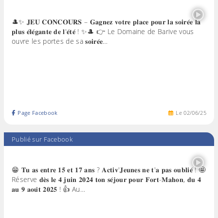
🎩✨ 𝐉𝐄𝐔 𝐂𝐎𝐍𝐂𝐎𝐔𝐑𝐒 – 𝐆𝐚𝐠𝐧𝐞𝐳 𝐯𝐨𝐭𝐫𝐞 𝐩𝐥𝐚𝐜𝐞 𝐩𝐨𝐮𝐫 𝐥𝐚 𝐬𝐨𝐢𝐫𝐞́𝐞 𝐥𝐚
𝐩𝐥𝐮𝐬 𝐞́𝐥𝐞́𝐠𝐚𝐧𝐭𝐞 𝐝𝐞 𝐥'𝐞́𝐭𝐞́ ! ✨🎩 👉 Le Domaine de Barive vous
ouvre les portes de sa 𝐬𝐨𝐢𝐫𝐞́𝐞…
Page Facebook
Le
02
/
06
/
25
Publié sur Facebook
😁 𝐓𝐮 𝐚𝐬 𝐞𝐧𝐭𝐫𝐞 𝟏𝟓 𝐞𝐭 𝟏𝟕 𝐚𝐧𝐬 ? 𝐀𝐜𝐭𝐢𝐯'𝐉𝐞𝐮𝐧𝐞𝐬 𝐧𝐞 𝐭'𝐚 𝐩𝐚𝐬 𝐨𝐮𝐛𝐥𝐢𝐞́ ! 🤩
Réserve 𝐝𝐞̀𝐬 𝐥𝐞 𝟒 𝐣𝐮𝐢𝐧 𝟐𝟎𝟐𝟒 𝐭𝐨𝐧 𝐬𝐞́𝐣𝐨𝐮𝐫 𝐩𝐨𝐮𝐫 𝐅𝐨𝐫𝐭-𝐌𝐚𝐡𝐨𝐧, 𝐝𝐮 𝟒
𝐚𝐮 𝟗 𝐚𝐨𝐮̂𝐭 𝟐𝟎𝟐𝟓 ! 👍 Au…