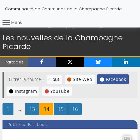
Communauté de Communes de la Champagne Picarde
Menu
Les nouvelles de
Vous êtes ici :
Accueil
Champagne Picarde
Les nouvelles de la Champagne
Picarde
Partagez
Filtrer la source :
Tout
Site Web
Facebook
Instagram
YouTube
Page
sur 16
…
Page
sur 16
Page
sur 16
Page
sur 16
Page
sur 16
1
13
14
15
16
Publié sur Facebook