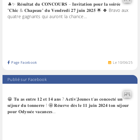
🎩✨ 𝐑𝐞́𝐬𝐮𝐥𝐭𝐚𝐭 𝐝𝐮 𝐂𝐎𝐍𝐂𝐎𝐔𝐑𝐒 – 𝐈𝐧𝐯𝐢𝐭𝐚𝐭𝐢𝐨𝐧 𝐩𝐨𝐮𝐫 𝐥𝐚 𝐬𝐨𝐢𝐫𝐞́𝐞
"𝐂𝐡𝐢𝐜 & 𝐂𝐡𝐚𝐩𝐞𝐚𝐮" 𝐝𝐮 𝐕𝐞𝐧𝐝𝐫𝐞𝐝𝐢 𝟐𝟕 𝐣𝐮𝐢𝐧 𝟐𝟎𝟐𝟓 🌟 🍀 Bravo aux
quatre gagnants qui auront la chance…
Page Facebook
Le
10
/
06
/
25
Publié sur Facebook
😁 𝐓𝐮 𝐚𝐬 𝐞𝐧𝐭𝐫𝐞 𝟏𝟐 𝐞𝐭 𝟏𝟒 𝐚𝐧𝐬 ? 𝐀𝐜𝐭𝐢𝐯'𝐉𝐞𝐮𝐧𝐞𝐬 𝐭'𝐚𝐬 𝐜𝐨𝐧𝐜𝐨𝐜𝐭𝐞́ 𝐮𝐧
𝐬𝐞́𝐣𝐨𝐮𝐫 𝐝𝐮 𝐭𝐨𝐧𝐧𝐞𝐫𝐫𝐞 ! 🤩 𝐑𝐞́𝐬𝐞𝐫𝐯𝐞 𝐝𝐞̀𝐬 𝐥𝐞 𝟏𝟏 𝐣𝐮𝐢𝐧 𝟐𝟎𝟐𝟒 𝐭𝐨𝐧 𝐬𝐞́𝐣𝐨𝐮𝐫
𝐩𝐨𝐮𝐫 𝐎𝐝𝐲𝐬𝐬𝐞́𝐞 𝐯𝐚𝐜𝐚𝐧𝐜𝐞𝐬…