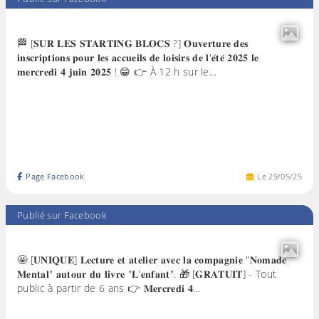
🏁 [𝐒𝐔𝐑 𝐋𝐄𝐒 𝐒𝐓𝐀𝐑𝐓𝐈𝐍𝐆 𝐁𝐋𝐎𝐂𝐒 ?] 𝐎𝐮𝐯𝐞𝐫𝐭𝐮𝐫𝐞 𝐝𝐞𝐬
𝐢𝐧𝐬𝐜𝐫𝐢𝐩𝐭𝐢𝐨𝐧𝐬 𝐩𝐨𝐮𝐫 𝐥𝐞𝐬 𝐚𝐜𝐜𝐮𝐞𝐢𝐥𝐬 𝐝𝐞 𝐥𝐨𝐢𝐬𝐢𝐫𝐬 𝐝𝐞 𝐥'𝐞́𝐭𝐞́ 𝟐𝟎𝟐𝟓 𝐥𝐞
𝐦𝐞𝐫𝐜𝐫𝐞𝐝𝐢 𝟒 𝐣𝐮𝐢𝐧 𝟐𝟎𝟐𝟓 ! 😁 👉 À 12 h sur le…
Page Facebook
Le
29
/
05
/
25
Publié sur Facebook
🤩 [𝐔𝐍𝐈𝐐𝐔𝐄] 𝐋𝐞𝐜𝐭𝐮𝐫𝐞 𝐞𝐭 𝐚𝐭𝐞𝐥𝐢𝐞𝐫 𝐚𝐯𝐞𝐜 𝐥𝐚 𝐜𝐨𝐦𝐩𝐚𝐠𝐧𝐢𝐞 "𝐍𝐨𝐦𝐚𝐝𝐞
𝐌𝐞𝐧𝐭𝐚𝐥" 𝐚𝐮𝐭𝐨𝐮𝐫 𝐝𝐮 𝐥𝐢𝐯𝐫𝐞 "𝐋'𝐞𝐧𝐟𝐚𝐧𝐭". 🎁 [𝐆𝐑𝐀𝐓𝐔𝐈𝐓] - Tout
public à partir de 6 ans 👉 𝐌𝐞𝐫𝐜𝐫𝐞𝐝𝐢 𝟒…