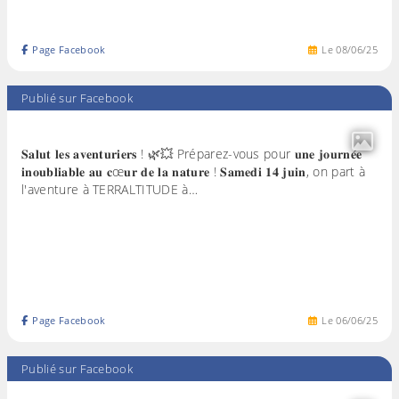
Page Facebook
Le
08
/
06
/
25
Publié sur Facebook
𝐒𝐚𝐥𝐮𝐭 𝐥𝐞𝐬 𝐚𝐯𝐞𝐧𝐭𝐮𝐫𝐢𝐞𝐫𝐬 ! 🌿💥 Préparez-vous pour 𝐮𝐧𝐞 𝐣𝐨𝐮𝐫𝐧𝐞́𝐞
𝐢𝐧𝐨𝐮𝐛𝐥𝐢𝐚𝐛𝐥𝐞 𝐚𝐮 𝐜œ𝐮𝐫 𝐝𝐞 𝐥𝐚 𝐧𝐚𝐭𝐮𝐫𝐞 ! 𝐒𝐚𝐦𝐞𝐝𝐢 𝟏𝟒 𝐣𝐮𝐢𝐧, on part à
l'aventure à TERRALTITUDE à…
Page Facebook
Le
06
/
06
/
25
Publié sur Facebook