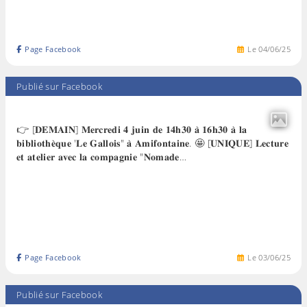
Page Facebook
Le
04
/
06
/
25
Publié sur Facebook
👉 [𝐃𝐄𝐌𝐀𝐈𝐍] 𝐌𝐞𝐫𝐜𝐫𝐞𝐝𝐢 𝟒 𝐣𝐮𝐢𝐧 𝐝𝐞 𝟏𝟒𝐡𝟑𝟎 𝐚̀ 𝟏𝟔𝐡𝟑𝟎 𝐚̀ 𝐥𝐚
𝐛𝐢𝐛𝐥𝐢𝐨𝐭𝐡𝐞̀𝐪𝐮𝐞 '𝐋𝐞 𝐆𝐚𝐥𝐥𝐨𝐢𝐬" 𝐚̀ 𝐀𝐦𝐢𝐟𝐨𝐧𝐭𝐚𝐢𝐧𝐞. 🤩 [𝐔𝐍𝐈𝐐𝐔𝐄] 𝐋𝐞𝐜𝐭𝐮𝐫𝐞
𝐞𝐭 𝐚𝐭𝐞𝐥𝐢𝐞𝐫 𝐚𝐯𝐞𝐜 𝐥𝐚 𝐜𝐨𝐦𝐩𝐚𝐠𝐧𝐢𝐞 "𝐍𝐨𝐦𝐚𝐝𝐞…
Page Facebook
Le
03
/
06
/
25
Publié sur Facebook