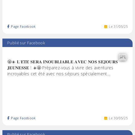
Page Facebook
Le
31
/
05
/
25
Publié sur Facebook
🤩☀️ 𝐋'𝐄́𝐓𝐄́ 𝐒𝐄𝐑𝐀 𝐈𝐍𝐎𝐔𝐁𝐋𝐈𝐀𝐁𝐋𝐄 𝐀𝐕𝐄𝐂 𝐍𝐎𝐒 𝐒𝐄́𝐉𝐎𝐔𝐑𝐒
𝐉𝐄𝐔𝐍𝐄𝐒𝐒𝐄 ! ☀️🤩 Préparez-vous à vivre des aventures
incroyables cet été avec nos séjours spécialement…
Page Facebook
Le
30
/
05
/
25
Publié sur Facebook