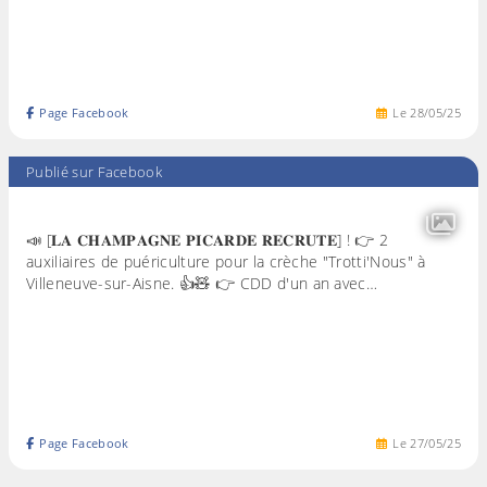
Page Facebook
Le
28
/
05
/
25
Publié sur Facebook
📣 [𝐋𝐀 𝐂𝐇𝐀𝐌𝐏𝐀𝐆𝐍𝐄 𝐏𝐈𝐂𝐀𝐑𝐃𝐄 𝐑𝐄𝐂𝐑𝐔𝐓𝐄] ! 👉 2
auxiliaires de puériculture pour la crèche "Trotti'Nous" à
Villeneuve-sur-Aisne. 👍🧸 👉 CDD d'un an avec…
Page Facebook
Le
27
/
05
/
25