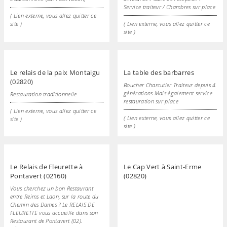
Service traiteur / Chambres sur place
( Lien externe, vous allez quitter ce
site )
( Lien externe, vous allez quitter ce
site )
Le relais de la paix Montaigu
La table des barbarres
(02820)
Boucher Charcutier Traiteur depuis 4
générations Mais également service
Restauration traditionnelle
restauration sur place
( Lien externe, vous allez quitter ce
( Lien externe, vous allez quitter ce
site )
site )
Le Relais de Fleurette à
Le Cap Vert à Saint-Erme
Pontavert (02160)
(02820)
Vous cherchez un bon Restaurant
entre Reims et Laon, sur la route du
Chemin des Dames ? Le RELAIS DE
FLEURETTE vous accueille dans son
Restaurant de Pontavert (02).