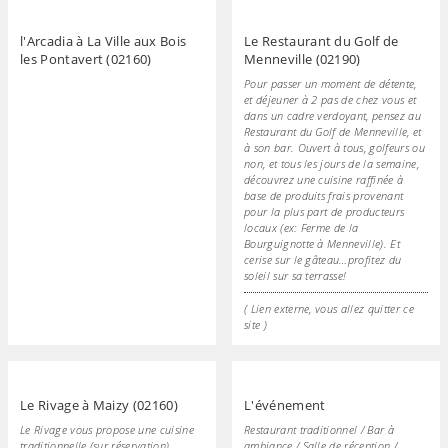
l'Arcadia à La Ville aux Bois
Le Restaurant du Golf de
les Pontavert (02160)
Menneville (02190)
Pour passer un moment de détente,
et déjeuner à 2 pas de chez vous et
dans un cadre verdoyant, pensez au
Restaurant du Golf de Menneville, et
à son bar. Ouvert à tous, golfeurs ou
non, et tous les jours de la semaine,
découvrez une cuisine raffinée à
base de produits frais provenant
pour la plus part de producteurs
locaux (ex: Ferme de la
Bourguignotte à Menneville). Et
cerise sur le gâteau…profitez du
soleil sur sa terrasse!
( Lien externe, vous allez quitter ce
site )
Le Rivage à Maizy (02160)
L'événement
Le Rivage vous propose une cuisine
Restaurant traditionnel / Bar à
traditionnelle (sur réservation)
ambiance / Salle de réception /