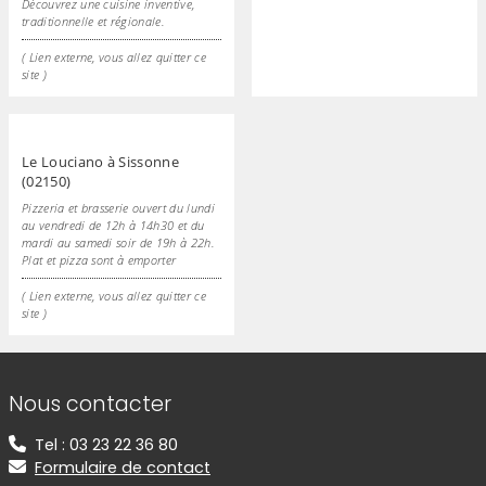
Découvrez une cuisine inventive,
traditionnelle et régionale.
( Lien externe, vous allez quitter ce
site )
Le Louciano à Sissonne
(02150)
Pizzeria et brasserie ouvert du lundi
au vendredi de 12h à 14h30 et du
mardi au samedi soir de 19h à 22h.
Plat et pizza sont à emporter
( Lien externe, vous allez quitter ce
site )
Informations de contact
Nous contacter
Tel : 03 23 22 36 80
Formulaire de contact