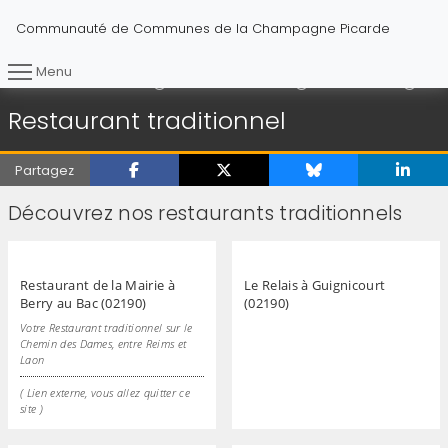
Communauté de Communes de la Champagne Picarde
Menu
Rest
Vous êtes ici :
Accueil
Sortir et découvrir
Restauration
Restaurant traditionnel
Partagez
Découvrez nos restaurants traditionnels
Restaurant de la Mairie à
Le Relais à Guignicourt
Berry au Bac (02190)
(02190)
Votre Restaurant traditionnel sur le
Chemin des Dames, entre Reims et
Laon
( Lien externe, vous allez quitter ce
site )